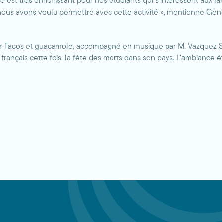
que est très enrichissant pour nos étudiants qui s’intéressent aux 
ue nous avons voulu permettre avec cette activité », mentionne
dîner Tacos et guacamole, accompagné en musique par M. Vazquez S
n français cette fois, la fête des morts dans son pays. L’ambiance é