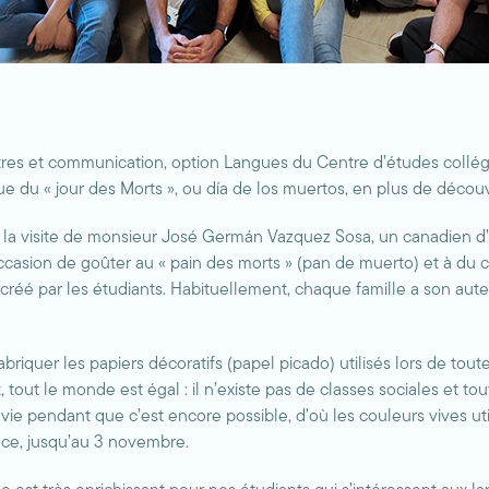
lettres et communication, option Langues du Centre d’études col
anique du « jour des Morts », ou día de los muertos, en plus de dé
u la visite de monsieur José Germán Vazquez Sosa, un canadien d’
casion de goûter au « pain des morts » (pan de muerto) et à du ch
té créé par les étudiants. Habituellement, chaque famille a son aut
iquer les papiers décoratifs (papel picado) utilisés lors de tout
tout le monde est égal : il n’existe pas de classes sociales et to
 vie pendant que c’est encore possible, d’où les couleurs vives util
 ce, jusqu’au 3 novembre.