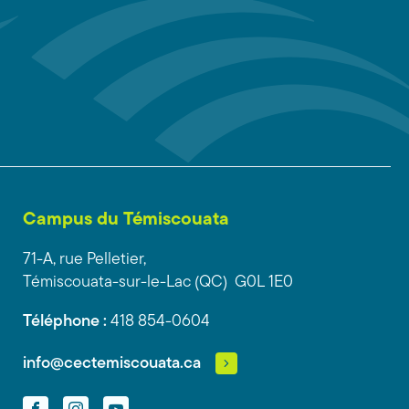
Campus du Témiscouata
71-A, rue Pelletier,
Témiscouata-sur-le-Lac (QC) G0L 1E0
Téléphone :
418 854-0604
info@cectemiscouata.ca
Facebook
Instagram
YouTube