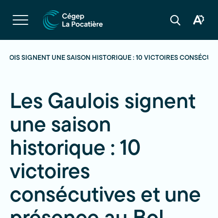
Navigation
rapide
Ouvrir
la
Ouvrir
Ouvrir
navigation
la
la
du
boîte
barre
site
à
de
outils
recherche
AULOIS SIGNENT UNE SAISON HISTORIQUE : 10 VICTOIRES CONSÉCUT
d'acces
Les Gaulois signent
une saison
historique : 10
victoires
consécutives et une