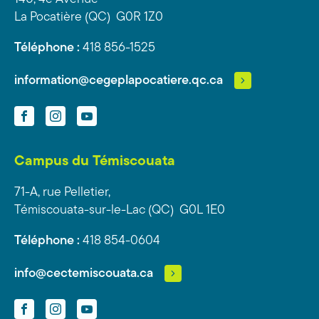
La Pocatière (QC) G0R 1Z0
Téléphone :
418 856-1525
information@cegeplapocatiere.qc.ca
Facebook
Instagram
YouTube
Campus du Témiscouata
71-A, rue Pelletier,
Témiscouata-sur-le-Lac (QC) G0L 1E0
Téléphone :
418 854-0604
info@cectemiscouata.ca
Facebook
Instagram
YouTube