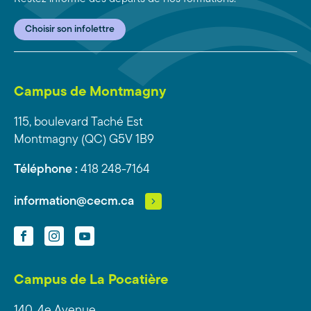
Choisir son infolettre
Campus de Montmagny
115, boulevard Taché Est
Montmagny (QC) G5V 1B9
Téléphone :
418 248-7164
information@cecm.ca
Facebook
Instagram
YouTube
Campus de La Pocatière
140, 4e Avenue