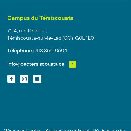
Campus du Témiscouata
71-A, rue Pelletier,
Témiscouata-sur-le-Lac (QC) G0L 1E0
Téléphone :
418 854-0604
info@cectemiscouata.ca
Facebook
Instagram
YouTube