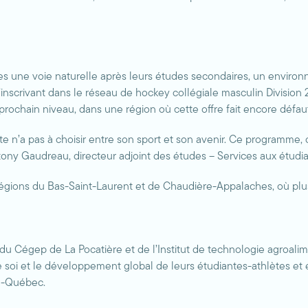
hlètes une voie naturelle après leurs études secondaires, un env
n s’inscrivant dans le réseau de hockey collégiale masculin Divis
 prochain niveau, dans une région où cette offre fait encore défau
ète n’a pas à choisir entre son sport et son avenir. Ce programme, 
tony Gaudreau, directeur adjoint des études – Services aux étudia
égions du Bas-Saint-Laurent et de Chaudière-Appalaches, où plus d
 du Cégep de La Pocatière et de l’Institut de technologie agroal
soi et le développement global de leurs étudiantes-athlètes et é
u-Québec.