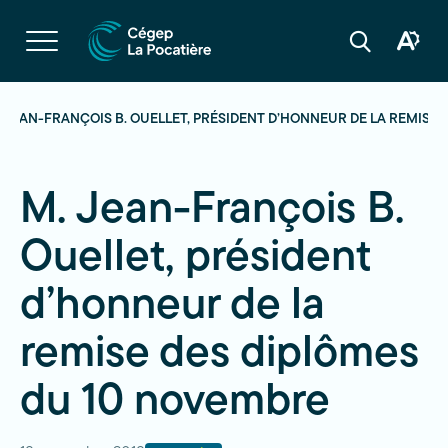
Navigation
rapide
Ouvrir
la
Ouvrir
Ouvrir
navigation
la
la
du
boîte
barre
site
à
de
outils
recherche
. JEAN-FRANÇOIS B. OUELLET, PRÉSIDENT D’HONNEUR DE LA REMISE
d'acces
M. Jean-François B.
Ouellet, président
d’honneur de la
remise des diplômes
du 10 novembre