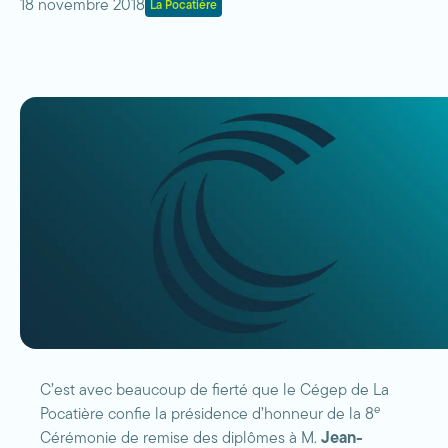
18 novembre 2018
La Pocatière
C’est avec beaucoup de fierté que le Cégep de La
e
Pocatière confie la présidence d’honneur de la 8
Cérémonie de remise des diplômes à M.
Jean-