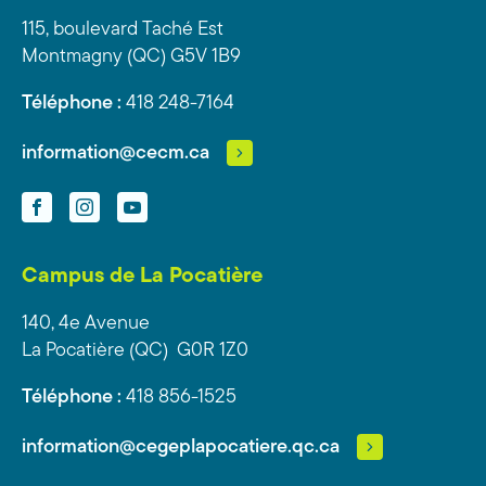
115, boulevard Taché Est
Montmagny (QC) G5V 1B9
Téléphone :
418 248-7164
information@cecm.ca
Facebook
Instagram
YouTube
Campus de La Pocatière
140, 4e Avenue
La Pocatière (QC) G0R 1Z0
Téléphone :
418 856-1525
information@cegeplapocatiere.qc.ca