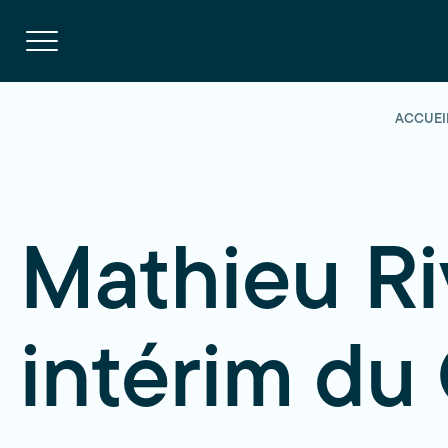
Navigation
rapide
Ouvrir
la
navigation
du
site
ACCUEI
Mathieu Riv
intérim d