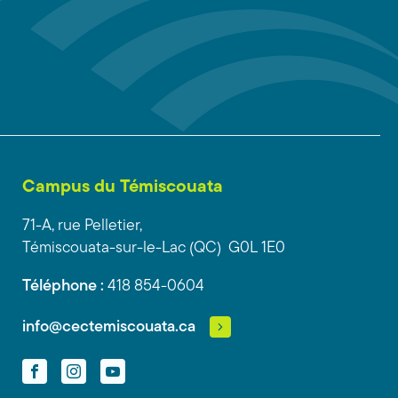
Campus du Témiscouata
71-A, rue Pelletier,
Témiscouata-sur-le-Lac (QC) G0L 1E0
Téléphone :
418 854-0604
info@cectemiscouata.ca
Facebook
Instagram
YouTube