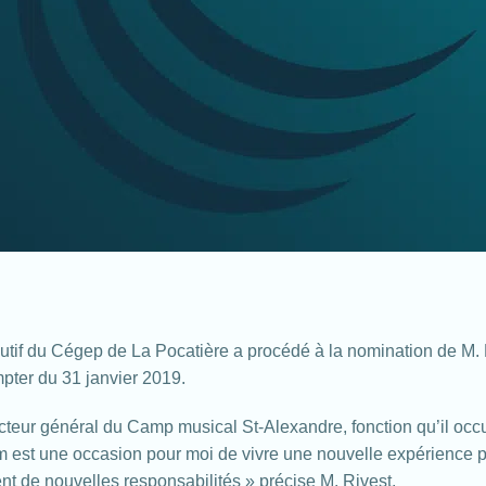
écutif du Cégep de La Pocatière a procédé à la nomination de M. 
pter du 31 janvier 2019.
eur général du Camp musical St-Alexandre, fonction qu’il occupe
térim est une occasion pour moi de vivre une nouvelle expérienc
 de nouvelles responsabilités » précise M. Rivest.