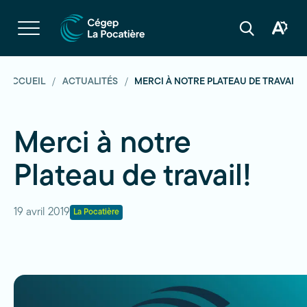
Navigation
rapide
Ouvrir
la
Ouvrir
Ouvrir
navigation
la
la
du
boîte
barre
site
à
de
outils
recherche
ACCUEIL
ACTUALITÉS
MERCI À NOTRE PLATEAU DE TRAVAIL!
d'acces
Merci à notre
Plateau de travail!
19 avril 2019
La Pocatière