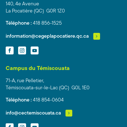
140, 4e Avenue
La Pocatière (QC) G0R 1Z0
Téléphone :
418 856-1525
information@cegeplapocatiere.qc.ca
Facebook
Instagram
YouTube
Campus du Témiscouata
71-A, rue Pelletier,
Témiscouata-sur-le-Lac (QC) G0L 1E0
Téléphone :
418 854-0604
info@cectemiscouata.ca
Facebook
Instagram
YouTube