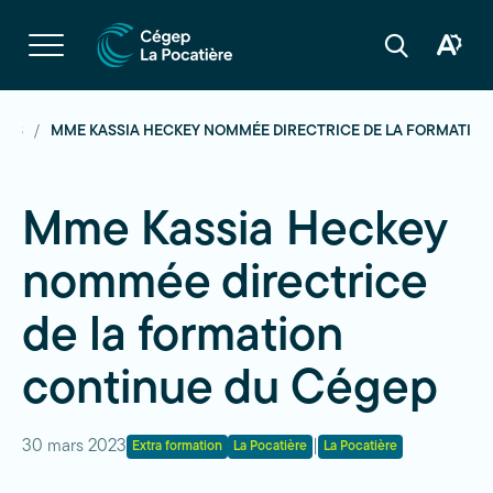
Navigation
rapide
Ouvrir
la
Ouvrir
Ouvrir
navigation
la
la
du
boîte
barre
site
à
de
outils
recherche
TÉS
MME KASSIA HECKEY NOMMÉE DIRECTRICE DE LA FORMATIO
d'acces
Mme Kassia Heckey
nommée directrice
de la formation
continue du Cégep
30 mars 2023
|
Extra formation
La Pocatière
La Pocatière