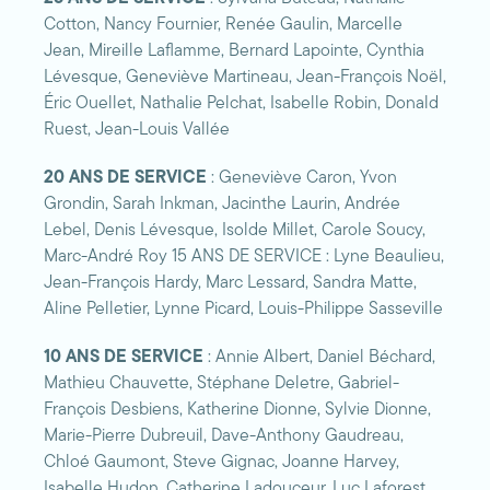
Cotton, Nancy Fournier, Renée Gaulin, Marcelle
Jean, Mireille Laflamme, Bernard Lapointe, Cynthia
Lévesque, Geneviève Martineau, Jean-François Noël,
Éric Ouellet, Nathalie Pelchat, Isabelle Robin, Donald
Ruest, Jean-Louis Vallée
20 ANS DE SERVICE
: Geneviève Caron, Yvon
Grondin, Sarah Inkman, Jacinthe Laurin, Andrée
Lebel, Denis Lévesque, Isolde Millet, Carole Soucy,
Marc-André Roy 15 ANS DE SERVICE : Lyne Beaulieu,
Jean-François Hardy, Marc Lessard, Sandra Matte,
Aline Pelletier, Lynne Picard, Louis-Philippe Sasseville
10 ANS DE SERVICE
: Annie Albert, Daniel Béchard,
Mathieu Chauvette, Stéphane Deletre, Gabriel-
François Desbiens, Katherine Dionne, Sylvie Dionne,
Marie-Pierre Dubreuil, Dave-Anthony Gaudreau,
Chloé Gaumont, Steve Gignac, Joanne Harvey,
Isabelle Hudon, Catherine Ladouceur, Luc Laforest,