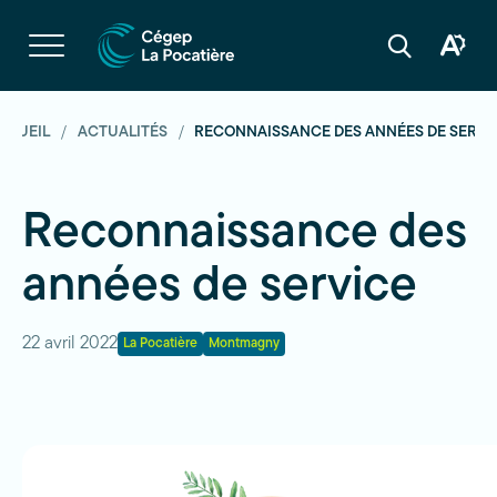
Navigation
rapide
Ouvrir
la
Ouvrir
Ouvrir
navigation
la
la
du
boîte
barre
site
à
de
outils
recherche
CCUEIL
ACTUALITÉS
RECONNAISSANCE DES ANNÉES DE SERVI
d'acces
Reconnaissance des
années de service
22 avril 2022
La Pocatière
Montmagny