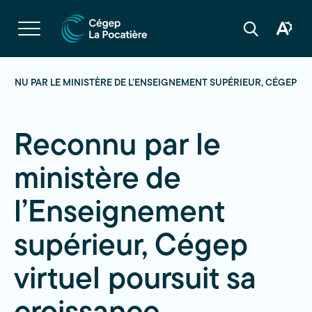
Navigation
rapide
Ouvrir
la
Ouvrir
Ouvrir
navigation
la
la
du
boîte
barre
site
à
de
outils
recherche
ONNU PAR LE MINISTÈRE DE L’ENSEIGNEMENT SUPÉRIEUR, CÉGEP V
d'acces
Reconnu par le
ministère de
l’Enseignement
supérieur, Cégep
virtuel poursuit sa