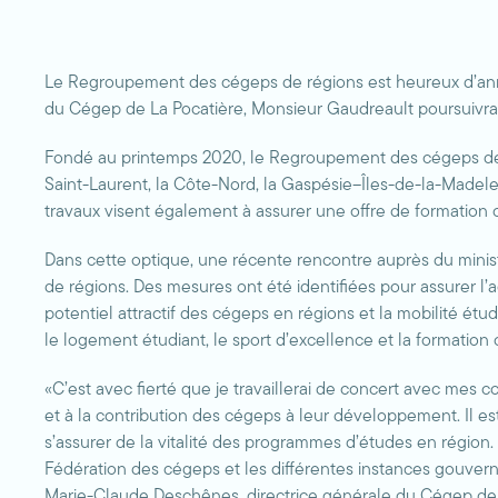
Le Regroupement des cégeps de régions est heureux d’anno
du Cégep de La Pocatière, Monsieur Gaudreault poursuivra l
Fondé au printemps 2020, le Regroupement des cégeps de r
Saint-Laurent, la Côte-Nord, la Gaspésie–Îles-de-la-Madelei
travaux visent également à assurer une offre de formation c
Dans cette optique, une récente rencontre auprès du minist
de régions. Des mesures ont été identifiées pour assurer l’a
potentiel attractif des cégeps en régions et la mobilité étu
le logement étudiant, le sport d’excellence et la formation
«C’est avec fierté que je travaillerai de concert avec mes
et à la contribution des cégeps à leur développement. Il est
s’assurer de la vitalité des programmes d’études en région. 
Fédération des cégeps et les différentes instances gouvern
Marie-Claude Deschênes, directrice générale du Cégep de 