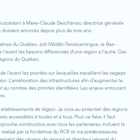
 Succédant à Marie-Claude Deschênes, directrice générale
 dossiers amorcés depuis plus de trois ans.
ves du Québec, soit l’Abitibi-Témiscamingue, le Bas-
l’avant les besoins différenciés d’une région à l’autre. Ces
 régions du Québec.
’avant les priorités sur lesquelles travaillent les cégeps
ion. L’amélioration des infrastructures afin d’augmenter le
nt au nombre des priorités identifiées. Les enjeux entourant
re.
établissements de région. Je crois au potentiel des régions
s accessibles à toutes et à tous. Pour ce faire, il faut
pproche constructive avec tous les partenaires, incluant la
l réalisé par la fondatrice du RCR et ma prédécesseure,
pement des cégeps de régions et directeur général du