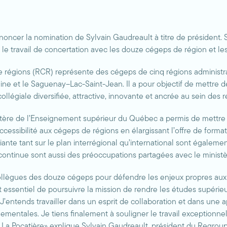
ncer la nomination de Sylvain Gaudreault à titre de président.
e travail de concertation avec les douze cégeps de région et les
égions (RCR) représente des cégeps de cinq régions administrati
ne et le Saguenay–Lac-Saint-Jean. Il a pour objectif de mettre de 
ollégiale diversifiée, attractive, innovante et ancrée au sein des
ère de l’Enseignement supérieur du Québec a permis de mettre de l
ccessibilité aux cégeps de régions en élargissant l’offre de format
diante tant sur le plan interrégional qu’international sont égaleme
 continue sont aussi des préoccupations partagées avec le ministè
 collègues des douze cégeps pour défendre les enjeux propres aux 
 essentiel de poursuivre la mission de rendre les études supérieure
J’entends travailler dans un esprit de collaboration et dans une a
ementales. Je tiens finalement à souligner le travail exceptionne
La Pocatière» explique Sylvain Gaudreault, président du Regrou