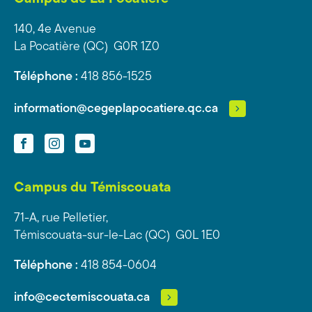
140, 4e Avenue
La Pocatière (QC) G0R 1Z0
Téléphone :
418 856-1525
information@cegeplapocatiere.qc.ca
Facebook
Instagram
YouTube
Campus du Témiscouata
71-A, rue Pelletier,
Témiscouata-sur-le-Lac (QC) G0L 1E0
Téléphone :
418 854-0604
info@cectemiscouata.ca