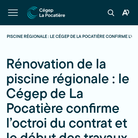
Navigation
rapide
Ouvrir
la
Ouvrir
Ouvrir
navigation
la
la
du
boîte
barre
site
à
de
outils
recherche
LA PISCINE RÉGIONALE : LE CÉGEP DE LA POCATIÈRE CONFIRME L’O
d'acces
Rénovation de la
piscine régionale : le
Cégep de La
Pocatière confirme
l’octroi du contrat et