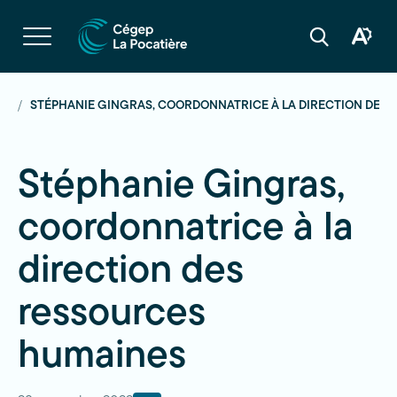
Navigation
rapide
Ouvrir
la
Ouvrir
Ouvrir
navigation
la
la
du
boîte
barre
site
à
de
outils
recherche
ÉS
STÉPHANIE GINGRAS, COORDONNATRICE À LA DIRECTION DES
d'acces
Stéphanie Gingras,
coordonnatrice à la
direction des
ressources
humaines