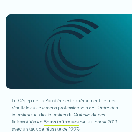
Le Cégep de La Pocatière est extrêmement fier des
résultats aux examens professionnels de l’Ordre des
infirmières et des infirmiers du Québec de nos
Soins infirmiers
finissant(e)s en
de l’automne 2019
avec un taux de réussite de 100%.