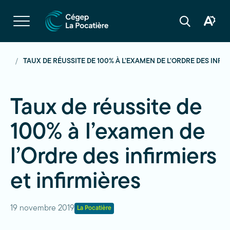
Navigation
rapide
Ouvrir
la
Ouvrir
Ouvrir
navigation
la
la
du
boîte
barre
site
à
de
outils
recherche
TÉS
TAUX DE RÉUSSITE DE 100% À L’EXAMEN DE L’ORDRE DES INFIR
d'acces
Taux de réussite de
100% à l’examen de
l’Ordre des infirmiers
et infirmières
19 novembre 2019
La Pocatière