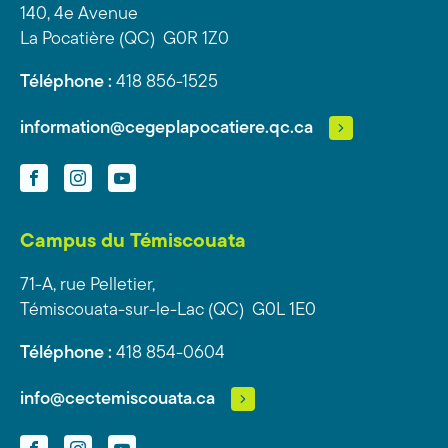
140, 4e Avenue
La Pocatière (QC) G0R 1Z0
Téléphone :
418 856-1525
information@cegeplapocatiere.qc.ca
Facebook
Instagram
YouTube
Campus du Témiscouata
71-A, rue Pelletier,
Témiscouata-sur-le-Lac (QC) G0L 1E0
Téléphone :
418 854-0604
info@cectemiscouata.ca
Facebook
Instagram
YouTube