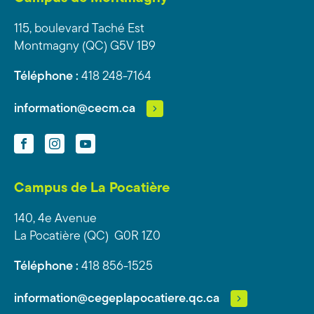
115, boulevard Taché Est
Montmagny (QC) G5V 1B9
Téléphone :
418 248-7164
information@cecm.ca
Facebook
Instagram
YouTube
Campus de La Pocatière
140, 4e Avenue
La Pocatière (QC) G0R 1Z0
Téléphone :
418 856-1525
information@cegeplapocatiere.qc.ca