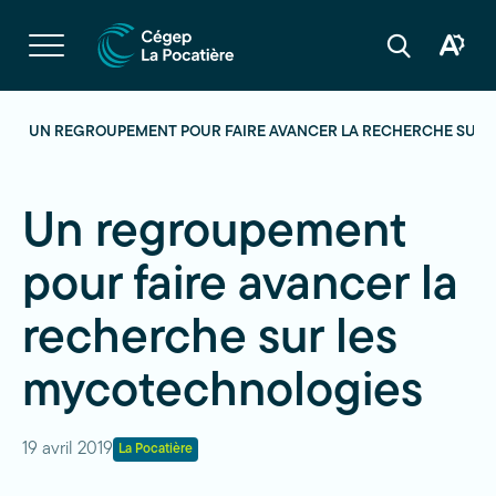
Navigation
rapide
Ouvrir
la
Ouvrir
Ouvrir
navigation
la
la
du
boîte
barre
site
à
de
outils
recherche
S
UN REGROUPEMENT POUR FAIRE AVANCER LA RECHERCHE SUR
d'acces
Un regroupement
pour faire avancer la
recherche sur les
mycotechnologies
19 avril 2019
La Pocatière