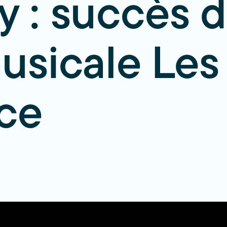
: succès d
sicale Les
ce