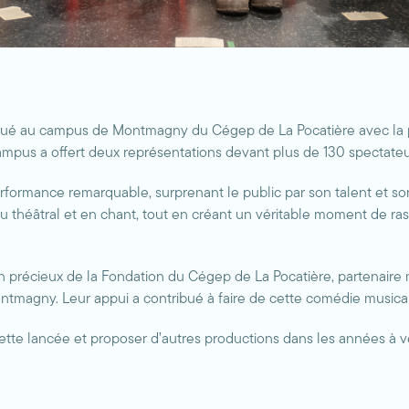
marqué au campus de Montmagny du Cégep de La Pocatière avec la
campus a offert deux représentations devant plus de 130 spectateur
 performance remarquable, surprenant le public par son talent et s
u théâtral et en chant, tout en créant un véritable moment de r
ien précieux de la Fondation du Cégep de La Pocatière, partenaire
tmagny. Leur appui a contribué à faire de cette comédie musicale
te lancée et proposer d’autres productions dans les années à venir