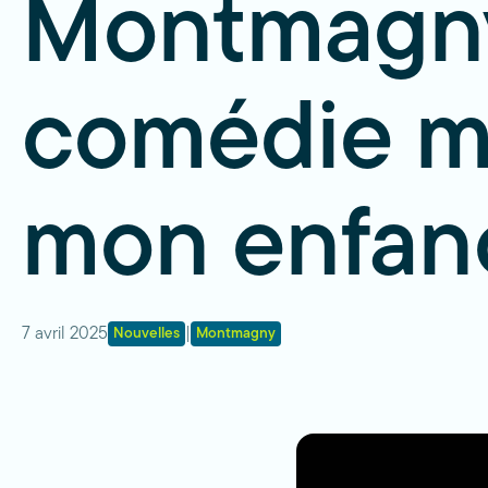
Montmagny 
comédie mu
mon enfan
7 avril 2025
|
Nouvelles
Montmagny