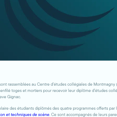
sont rassemblées au Centre d’études collégiales de Montmagny 
t enfilé toges et mortiers pour recevoir leur diplôme d’études col
teve Gignac.
olaire des étudiants diplômés des quatre programmes offerts par 
ion et techniques de scène
. Ce sont accompagnés de leurs paren