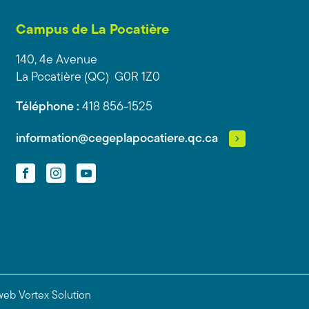
Campus de La Pocatière
140, 4e Avenue
La Pocatière (QC) G0R 1Z0
Téléphone :
418 856-1525
information@cegeplapocatiere.qc.ca
Facebook
Instagram
YouTube
web
Vortex Solution