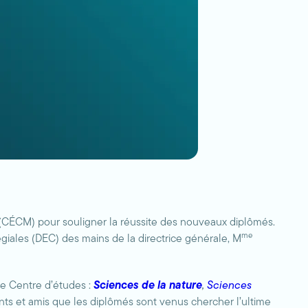
(CÉCM) pour souligner la réussite des nouveaux diplômés.
me
légiales (DEC) des mains de la directrice générale, M
le Centre d’études :
Sciences de la nature
,
Sciences
ts et amis que les diplômés sont venus chercher l’ultime