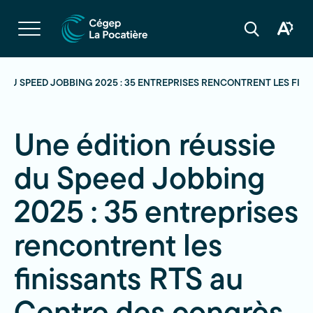
Navigation
rapide
Ouvrir
la
Ouvrir
Ouvrir
navigation
la
la
du
boîte
barre
site
à
de
outils
recherche
E DU SPEED JOBBING 2025 : 35 ENTREPRISES RENCONTRENT LES FI
d'acces
Une édition réussie
du Speed Jobbing
2025 : 35 entreprises
rencontrent les
finissants RTS au