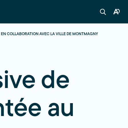
Ouvrir
Ouvrir
la
la
boîte
barre
à
de
outils
recherche
 EN COLLABORATION AVEC LA VILLE DE MONTMAGNY
d'acces
ive de
ntée au