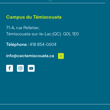
Campus du Témiscouata
71-A, rue Pelletier,
Témiscouata-sur-le-Lac (QC) G0L 1E0
Téléphone :
418 854-0604
info@cectemiscouata.ca
Facebook
Instagram
YouTube