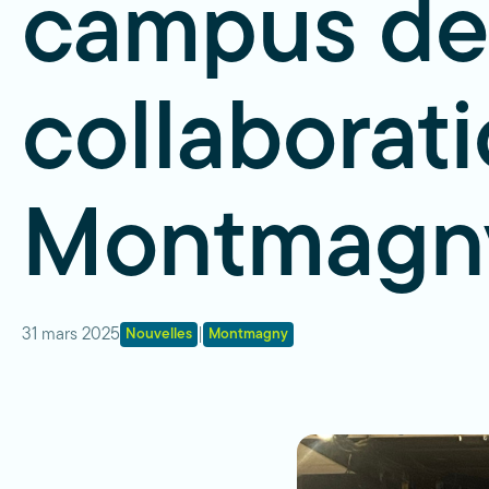
campus de
collaborati
Montmagn
31 mars 2025
|
Nouvelles
Montmagny