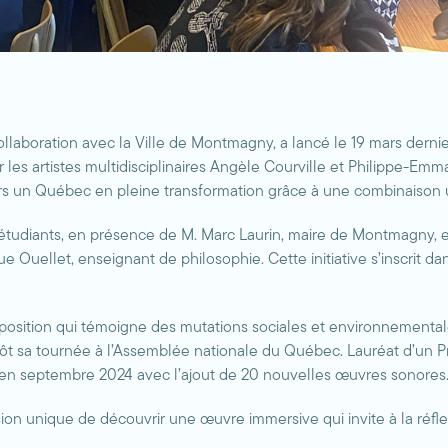
boration avec la Ville de Montmagny, a lancé le 19 mars dernie
 les artistes multidisciplinaires Angèle Courville et Philippe-Em
vers un Québec en pleine transformation grâce à une combinaison
udiants, en présence de M. Marc Laurin, maire de Montmagny, et
que Ouellet, enseignant de philosophie. Cette initiative s’inscrit d
exposition qui témoigne des mutations sociales et environnementa
tôt sa tournée à l’Assemblée nationale du Québec. Lauréat d’un Pr
 en septembre 2024 avec l’ajout de 20 nouvelles œuvres sonores
ion unique de découvrir une œuvre immersive qui invite à la réflexi