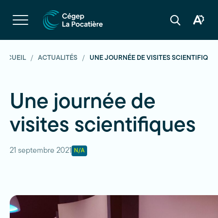
Navigation
rapide
Ouvrir
la
Ouvrir
Ouvrir
navigation
la
la
du
boîte
barre
site
à
de
outils
recherche
ACCUEIL
ACTUALITÉS
UNE JOURNÉE DE VISITES SCIENTIFIQUE
d'acces
Une journée de
visites scientifiques
21 septembre 2021
N/A