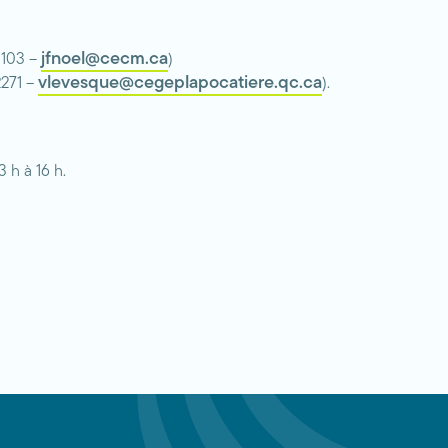
jfnoel@cecm.ca
3103 –
)
vlevesque@cegeplapocatiere.qc.ca
2271 –
).
 h à 16 h.