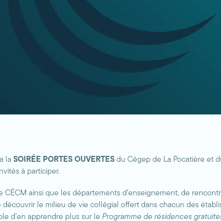
a la
SOIRÉE PORTES OUVERTES
du Cégep de La Pocatière et 
vités à participer.
et le CÉCM ainsi que les départements d’enseignement, de rencontre
 découvrir le milieu de vie collégial offert dans chacun des établi
sible d’en apprendre plus sur le
Programme de résidences gratuit