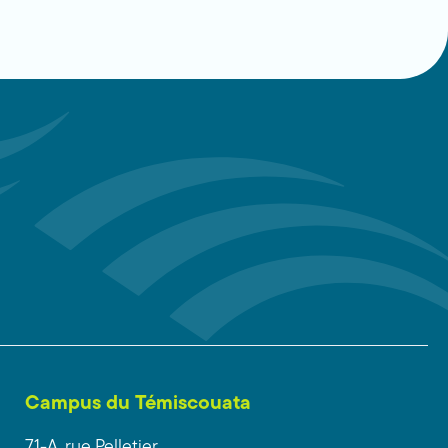
Campus du Témiscouata
71-A, rue Pelletier,