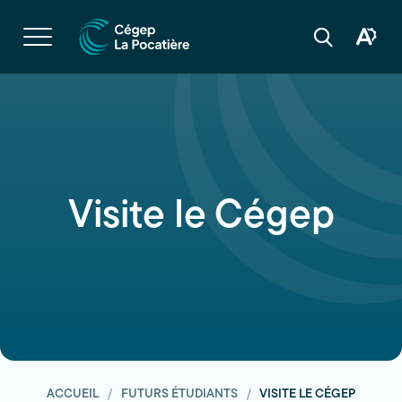
Navigation
rapide
Ouvrir
la
Ouvrir
Ouvrir
navigation
la
la
du
boîte
barre
site
à
de
outils
recherche
d'acces
Visite le Cégep
ACCUEIL
FUTURS ÉTUDIANTS
VISITE LE CÉGEP