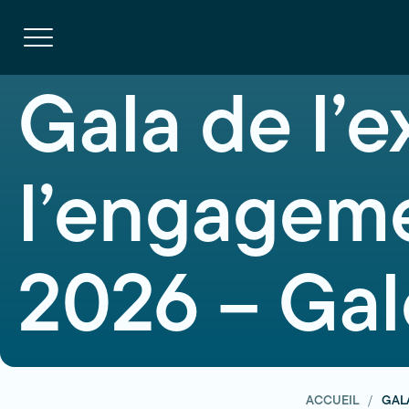
Navigation
rapide
Ouvrir
la
navigation
du
site
Gala de l’e
l’engageme
2026 – Gal
ACCUEIL
GALA