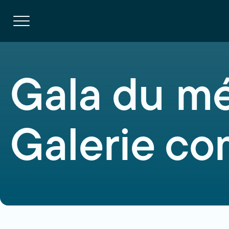
Navigation
rapide
Ouvrir
la
navigation
du
site
Gala du mé
Galerie co