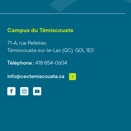
Campus du Témiscouata
71-A, rue Pelletier,
Témiscouata-sur-le-Lac (QC) G0L 1E0
Téléphone :
418 854-0604
info@cectemiscouata.ca
Facebook
Instagram
YouTube