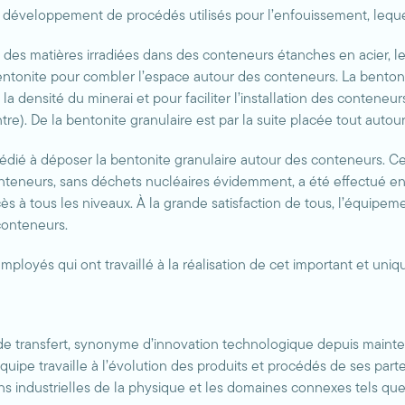
 développement de procédés utilisés pour l’enfouissement, lequel 
des matières irradiées dans des conteneurs étanches en acier, les
bentonite pour combler l’espace autour des conteneurs. La benton
 la densité du minerai et pour faciliter l’installation des conteneu
ontre). De la bentonite granulaire est par la suite placée tout auto
dié à déposer la bentonite granulaire autour des conteneurs. Ce
nteneurs, sans déchets nucléaires évidemment, a été effectué en av
ccès à tous les niveaux. À la grande satisfaction de tous, l’équi
conteneurs.
employés qui ont travaillé à la réalisation de cet important et uni
 de transfert, synonyme d’innovation technologique depuis mainte
uipe travaille à l’évolution des produits et procédés de ses parten
ons industrielles de la physique et les domaines connexes tels que