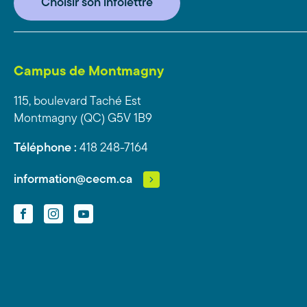
Choisir son infolettre
Campus de Montmagny
115, boulevard Taché Est
Montmagny (QC) G5V 1B9
Téléphone :
418 248-7164
information@cecm.ca
Facebook
Instagram
YouTube