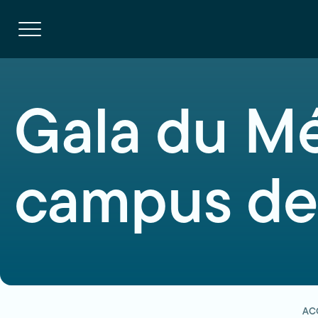
Navigation
rapide
Ouvrir
la
navigation
du
site
Gala du Mé
campus de
AC