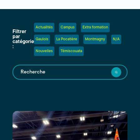
Actualités
Campus
Extra formation
Filtrer
par
Gaulois
La Pocatière
Montmagny
N/A
catégorie
:
Nouvelles
Témiscouata
Recherche
Les
résultats
seront
mis
à
jour
au
fur
et
à
mesure
que