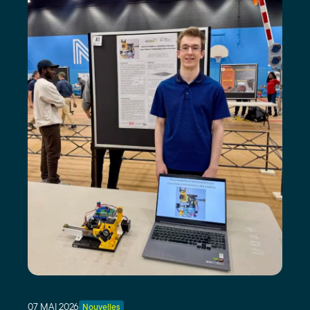
vous
écrivez.
07 MAI 2026
Nouvelles