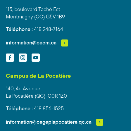
115, boulevard Taché Est
Montmagny (QC) G5V 1B9
Téléphone :
418 248-7164
information@cecm.ca
Facebook
Instagram
YouTube
Campus de La Pocatière
140, 4e Avenue
La Pocatière (QC) G0R 1Z0
Téléphone :
418 856-1525
information@cegeplapocatiere.qc.ca